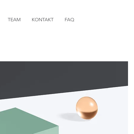
TEAM
KONTAKT
FAQ