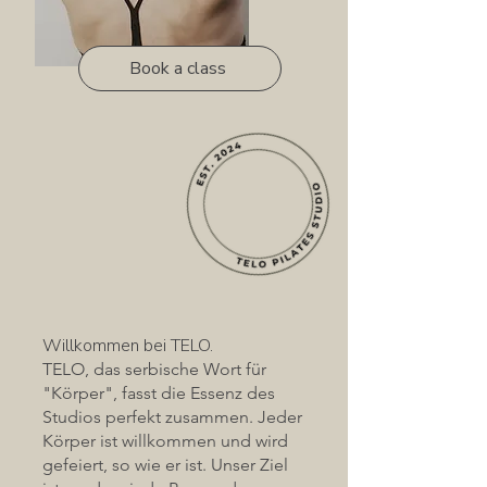
Book a class
Willkommen bei TELO.
TELO, das serbische Wort für
"Körper", fasst die Essenz des
Studios perfekt zusammen. Jeder
Körper ist willkommen und wird
gefeiert, so wie er ist. Unser Ziel